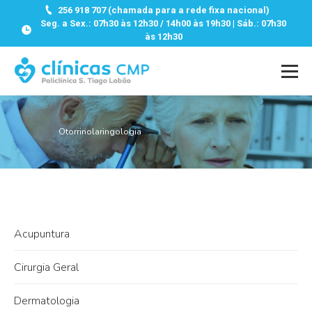
256 918 707 (chamada para a rede fixa nacional)
Seg. a Sex.: 07h30 às 12h30 / 14h00 às 19h30 | Sáb.: 07h30
às 12h30
Otorrinolaringologia
Acupuntura
Cirurgia Geral
Dermatologia