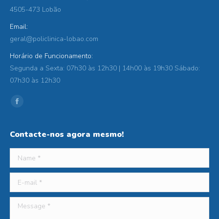
4505-473 Lobão
Email:
geral@policlinica-lobao.com
Horário de Funcionamento:
Segunda a Sexta: 07h30 às 12h30 | 14h00 às 19h30 Sábado:
07h30 às 12h30
Find us on:
Facebook
Contacte-nos agora mesmo!
Name *
E-mail *
Message *